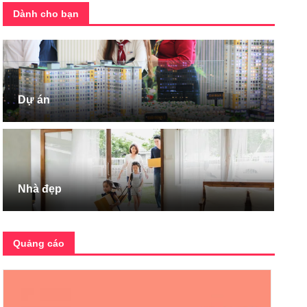
Dành cho bạn
Dự án
Nhà đẹp
Quảng cáo