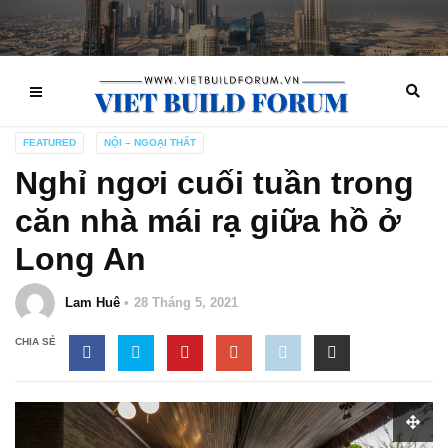
FEATURED
NỘI – NGOẠI THẤT
Nghỉ ngơi cuối tuần trong
căn nhà mái rạ giữa hồ ở
Long An
Lam Huê
28 Tháng 5, 2021
CHIA SẺ