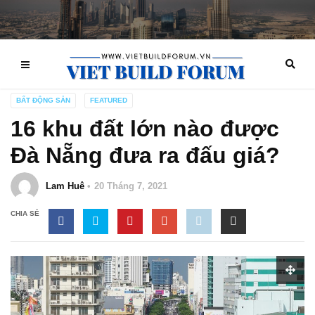
BẤT ĐỘNG SẢN
FEATURED
16 khu đất lớn nào được
Đà Nẵng đưa ra đấu giá?
Lam Huê
20 Tháng 7, 2021
CHIA SẺ