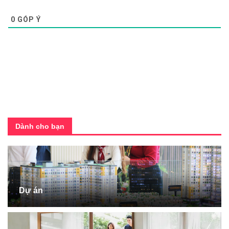
0
GÓP Ý
Dành cho bạn
Dự án