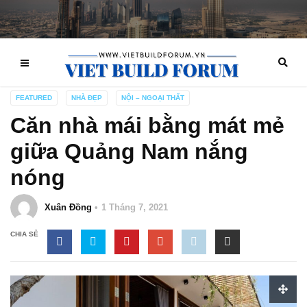
FEATURED
NHÀ ĐẸP
NỘI – NGOẠI THẤT
Căn nhà mái bằng mát mẻ
giữa Quảng Nam nắng
nóng
Xuân Đồng
1 Tháng 7, 2021
CHIA SẺ