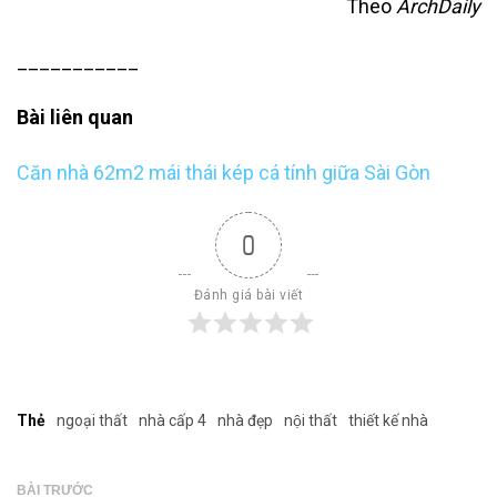
Theo
ArchDaily
___________
Bài liên quan
Căn nhà 62m2 mái thái kép cá tính giữa Sài Gòn
0
Đánh giá bài viết
Thẻ
ngoại thất
nhà cấp 4
nhà đẹp
nội thất
thiết kế nhà
BÀI TRƯỚC