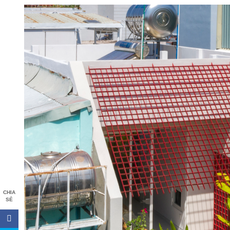
CHIA
SẺ