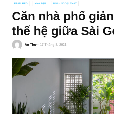
FEATURED
NHÀ ĐẸP
NỘI – NGOẠI THẤT
Căn nhà phố giản 
thế hệ giữa Sài 
An Thư
17 Tháng 8, 2021