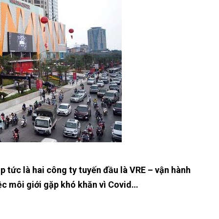
p tức là hai công ty tuyến đầu là VRE – vận hành
ệc môi giới gặp khó khăn vì Covid…