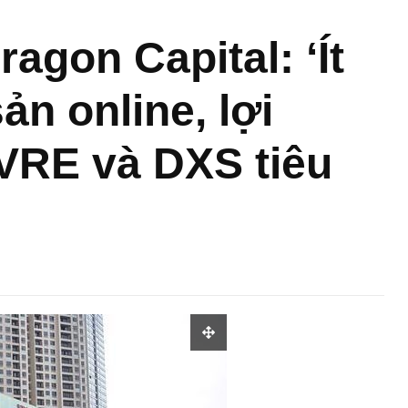
agon Capital: ‘Ít
ản online, lợi
VRE và DXS tiêu