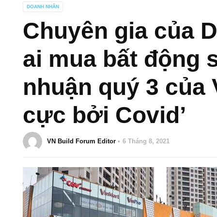
DOANH NHÂN
Chuyên gia của Dr
ai mua bất động s
nhuận quý 3 của 
cực bởi Covid’
VN Build Forum Editor
6 Tháng 8, 2021