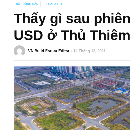
BẤT ĐỘNG SẢN
FEATURED
Thấy gì sau phiên 
USD ở Thủ Thiê
VN Build Forum Editor
14 Tháng 12, 2021