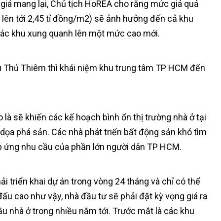
 giá mang lại, Chủ tịch HoREA cho rằng mức giá quá
 lên tới 2,45 tỉ đồng/m2) sẽ ảnh hưởng đến cả khu
các khu xung quanh lên một mức cao mới.
u Thủ Thiêm thì khái niệm khu trung tâm TP HCM đến
 là sẽ khiến các kế hoạch bình ổn thị trường nhà ở tại
dọa phá sản. Các nhà phát triển bất động sản khó tìm
đáp ứng nhu cầu của phần lớn người dân TP HCM.
i triển khai dự án trong vòng 24 tháng và chỉ có thể
đấu cao như vậy, nhà đầu tư sẽ phải đặt kỳ vọng giá ra
cầu nhà ở trong nhiều năm tới. Trước mắt là các khu