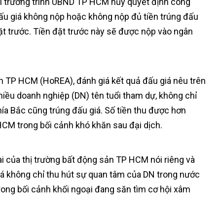
ôi trường trình UBND TP HCM hủy quyết định công
đấu giá không nộp hoặc không nộp đủ tiền trúng đấu
đặt trước. Tiền đặt trước này sẽ được nộp vào ngân
n TP HCM (HoREA), đánh giá kết quả đấu giá nêu trên
hiều doanh nghiệp (DN) tên tuổi tham dự, không chỉ
a Bắc cũng trúng đấu giá. Số tiền thu được hơn
HCM trong bối cảnh khó khăn sau đại dịch.
lai của thị trường bất động sản TP HCM nói riêng và
giá không chỉ thu hút sự quan tâm của DN trong nước
trong bối cảnh khối ngoại đang săn tìm cơ hội xâm