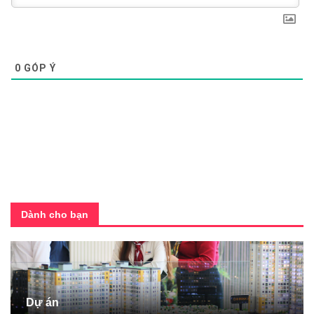
0
GÓP Ý
Dành cho bạn
Dự án