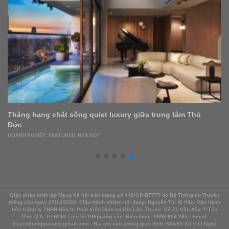
Thăng hạng chất sống quiet luxury giữa trung tâm Thủ
Đức
DOANH NGHIỆP
,
FEATURED
,
NHÀ ĐẸP
Giấy phép thiết lập Mạng Xã hội trên mạng số 448/GP-BTTTT do Bộ Thông tin Truyền
thông cấp ngày 07/10/2020. Chịu trách nhiệm nội dung: Nguyễn Thị Ái Vân. Vận hành
bởi: Công ty TNHH Đầu tư Phát triển Dịch vụ Gia Lộc. Trụ sở: Số 71 Cầu Xây, P.Tân
Phú, Q.9, TP.HCM. Liên hệ PR/quảng cáo: Điện thoại: 0908 604 265 - Email:
truyenthonggialoc@gmail.com - Địa chỉ văn phòng giao dịch: 685/83 Xô Viết Nghệ