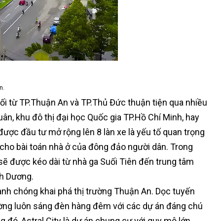
n.
nối từ TP.Thuận An và TP.Thủ Đức thuận tiện qua nhiều
n, khu đô thị đại học Quốc gia TP.Hồ Chí Minh, hay
ược đầu tư mở rộng lên 8 làn xe là yếu tố quan trọng
t cho bài toán nhà ở của đông đảo người dân. Trong
 sẽ được kéo dài từ nhà ga Suối Tiên đến trung tâm
nh Dương.
nh chóng khai phá thị trường Thuận An. Dọc tuyến
ờng luôn sáng đèn hàng đêm với các dự án đáng chú
ng đó, Astral City là dự án chung cư với quy mô lớn