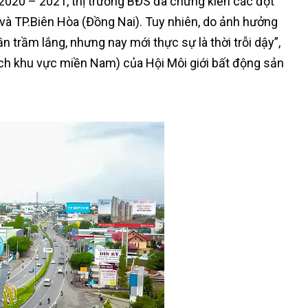
2020 – 2021, thị trường BĐS đã chứng kiến các đợt
và TP.Biên Hòa (Đồng Nai). Tuy nhiên, do ảnh hưởng
n trầm lắng, nhưng nay mới thực sự là thời trỗi dậy”,
ch khu vực miền Nam) của Hội Môi giới bất động sản