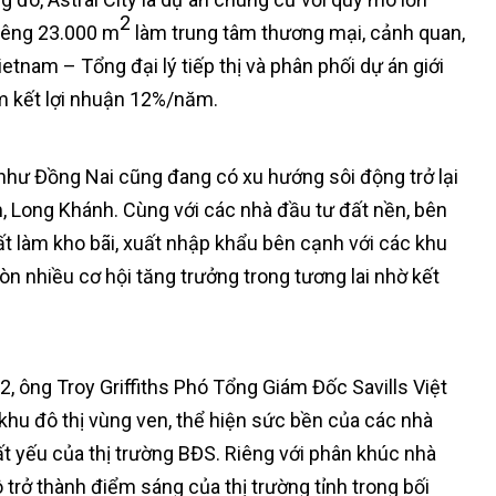
2
riêng 23.000 m
làm trung tâm thương mại, cảnh quan,
etnam – Tổng đại lý tiếp thị và phân phối dự án giới
cam kết lợi nhuận 12%/năm.
 như Đồng Nai cũng đang có xu hướng sôi động trở lại
m, Long Khánh. Cùng với các nhà đầu tư đất nền, bên
t làm kho bãi, xuất nhập khẩu bên cạnh với các khu
n nhiều cơ hội tăng trưởng trong tương lai nhờ kết
, ông Troy Griffiths Phó Tổng Giám Đốc Savills Việt
hu đô thị vùng ven, thể hiện sức bền của các nhà
ất yếu của thị trường BĐS. Riêng với phân khúc nhà
 trở thành điểm sáng của thị trường tỉnh trong bối