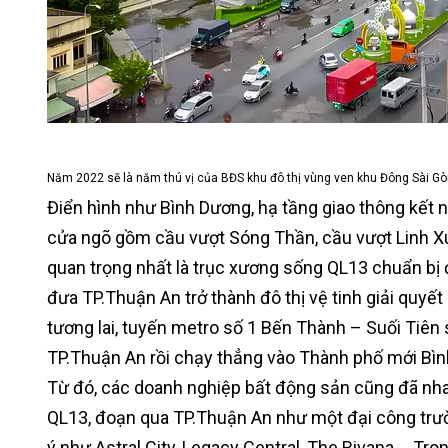
Năm 2022 sẽ là năm thú vị của BĐS khu đô thị vùng ven khu Đông Sài Gò
Điển hình như Bình Dương, hạ tầng giao thông kết 
cửa ngõ gồm cầu vượt Sóng Thần, cầu vượt Linh Xuâ
quan trọng nhất là trục xương sống QL13 chuẩn bị đ
đưa TP.Thuận An trở thành đô thị vệ tinh giải quyế
tương lai, tuyến metro số 1 Bến Thành – Suối Tiên
TP.Thuận An rồi chạy thẳng vào Thành phố mới Bì
Từ đó, các doanh nghiệp bất động sản cũng đã nha
QL13, đoạn qua TP.Thuận An như một đại công trư
ý như Astral City, Legacy Central, The Rivana,… Tro