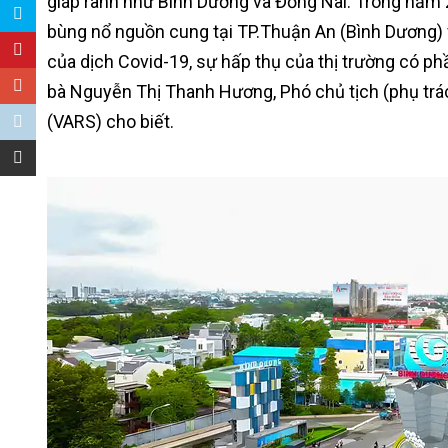
giáp ranh như Bình Dương và Đồng Nai. Trong năm 
bùng nổ nguồn cung tại TP.Thuận An (Bình Dương) 
của dịch Covid-19, sự hấp thụ của thị trường có phầ
bà Nguyễn Thị Thanh Hương, Phó chủ tịch (phụ trá
(VARS) cho biết.