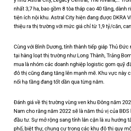
nhất 3,7 ha, bao gồm 8 tòa tháp cao 40 tầng, dành 
tiện ích nội khu. Astral City hiện đang được DKRA Vi
thiệu ra thị trường với mức giá chỉ từ 1,9 tỷ/căn, 
Cùng với Bình Dương, tỉnh thành tiếp giáp Thủ Đức
tại hàng loạt thị trường như Long Thành, Trảng Bo
mua là nhóm các doanh nghiệp logistic gom quỹ đấ
đô thị cũng đang tăng lên mạnh mẽ. Khu vực này cò
nối hạ tầng đang tốt dần qua từng năm.
Đánh giá về thị trường vùng ven khu Đông năm 2022
Nam cho rằng năm 2022 sẽ là năm thú vị của BĐS k
đầu tư. Sự mở rộng sang tỉnh lân cận là xu hướng t
phố, biệt thự, chung cư trong các khu đô thị quy mô