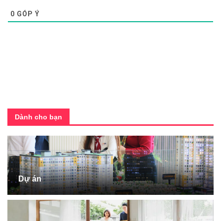
0
GÓP Ý
Dành cho bạn
Dự án