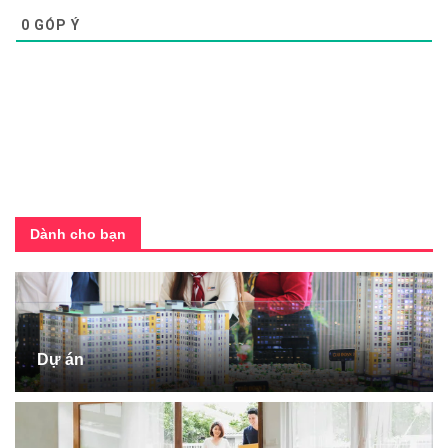
0
GÓP Ý
Dành cho bạn
Dự án