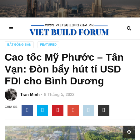
BẤT ĐỘNG SẢN
FEATURED
Cao tốc Mỹ Phước – Tân
Vạn: Đòn bẩy hút tỉ USD
FDI cho Bình Dương
Tran Minh
8 Tháng 5, 2022
CHIA SẺ