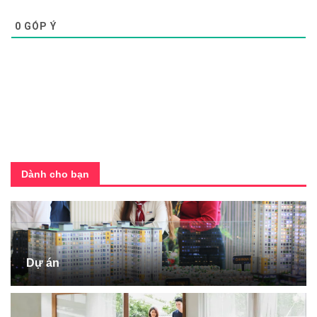
0
GÓP Ý
Dành cho bạn
Dự án