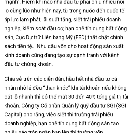
mạnh”. Hiếm khi nào nhà đầu tư phải chịu nhiều nỗi
lo cùng lúc như hiện nay, từ trong nước đến quốc tế:
áp lực lạm phát, lãi suất tăng, siết trái phiếu doanh
nghiệp, kiểm soát đầu cơ, hạn chế tín dụng bất động
sản, Cục Dự trữ Liên bang Mỹ (FED) thắt chặt chính
sách tiền tệ… Nhu cầu vốn cho hoạt động sản xuất
kinh doanh cũng đang tạo sự cạnh tranh với kênh
đầu tư chứng khoán.
Chia sẻ trên các diễn đàn, hầu hết nhà đầu tư cá
nhân nhỏ lẻ đều “than khóc” khi tài khoản nếu không
cắt lỗ nhanh thì có thể mất 30 đến 40% tổng giá trị tài
khoản. Công ty Cổ phần Quản lý quỹ đầu tư SGI (SGI
Capital) cho rằng, việc siết thị trường trái phiếu
doanh nghiệp, hạn chế tín dụng bất động sản tạo
nhiều xáo trộn ngắn hạn lên thị trường vốn.