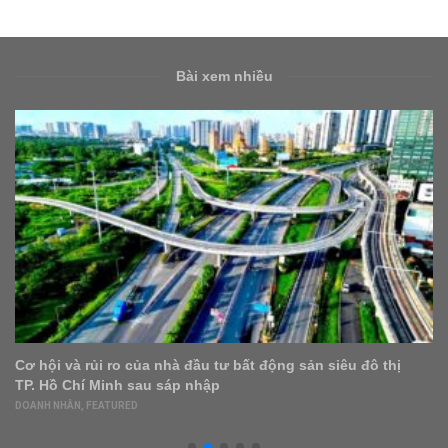
Bài xem nhiều
và rủi ro của nhà đầu tư bất động sản siêu đô thị
TP.HCM:
Chí Minh sau sáp nhập
cư lại 
ÂN
,
FEATURED
FEATURED