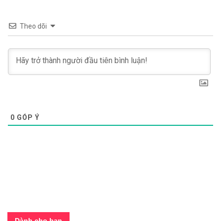
Theo dõi
0
GÓP Ý
Dành cho bạn