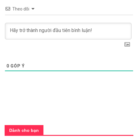
Theo dõi
0
GÓP Ý
Dành cho bạn