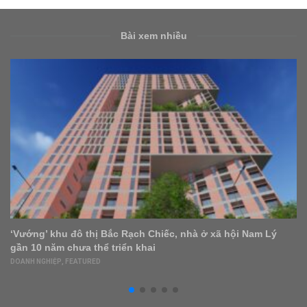
Bài xem nhiều
5 quy tắc chọn đồ nội thất giúp nhà gọn gàng, trông rộng
hơn
FEATURED
,
NỘI – NGOẠI THẤT