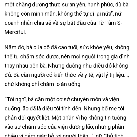
một chặng đường thực sự an yên, hạnh phúc, dù bà
không còn minh mẫn, không thể tự đi lại nữa”, nữ
doanh nhân chia sẻ về sự bắt đầu của Từ Tâm S-
Merciful.
Năm đó, bà của cô đã cao tuổi, sức khỏe yếu, không
thể tự chăm sóc được, nên mọi người trong gia đình
thay nhau bên bà. Nhưng dường như điều đó không
đủ. Bà cần người có kiến thức về y tế, vật lý trị liệu…,
chứ không chỉ chăm lo ăn uống.
“Tôi nghĩ, bà cần một cơ sở chuyên môn và viện
dưỡng lão đã là điều tôi tính đến. Nhưng bố mẹ tôi
phản đối quyết liệt. Một phần vì họ không tin tưởng
vào sự chăm sóc của viện dưỡng lão, nhưng phần
nhiều vì cảm giác bỏ rơi người thân…”, nữ Chủ tịch