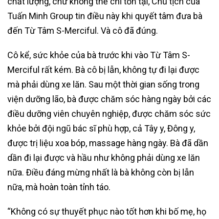
chất lượng, chứ không thể chỉ tồn tại, Chủ tịch của
Tuấn Minh Group tin điều này khi quyết tâm đưa bà
đến Từ Tâm S-Merciful. Và cô đã đúng.
Cô kể, sức khỏe của bà trước khi vào Từ Tâm S-
Merciful rất kém. Bà cô bị lẫn, không tự đi lại được
mà phải dùng xe lăn. Sau một thời gian sống trong
viện dưỡng lão, bà được chăm sóc hàng ngày bởi các
điều dưỡng viên chuyên nghiệp, được chăm sóc sức
khỏe bởi đội ngũ bác sĩ phù hợp, cả Tây y, Đông y,
được trị liệu xoa bóp, massage hàng ngày. Bà đã dần
dần đi lại được và hầu như không phải dùng xe lăn
nữa. Điều đáng mừng nhất là bà không còn bị lẫn
nữa, mà hoàn toàn tỉnh táo.
“Không có sự thuyết phục nào tốt hơn khi bố mẹ, họ