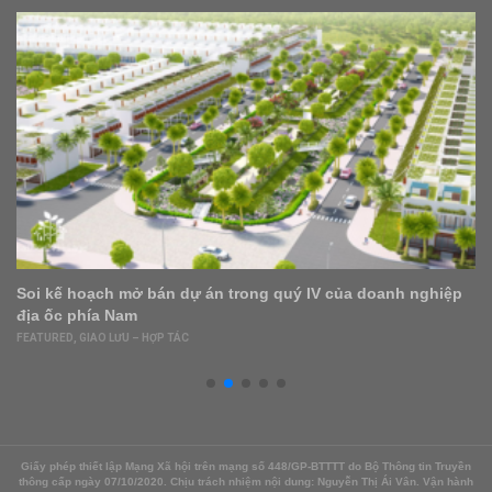
Căn hộ 54m² đẹp cuốn hút với sắc màu mùa thu
FEATURED
,
NỘI – NGOẠI THẤT
Giấy phép thiết lập Mạng Xã hội trên mạng số 448/GP-BTTTT do Bộ Thông tin Truyền
thông cấp ngày 07/10/2020. Chịu trách nhiệm nội dung: Nguyễn Thị Ái Vân. Vận hành