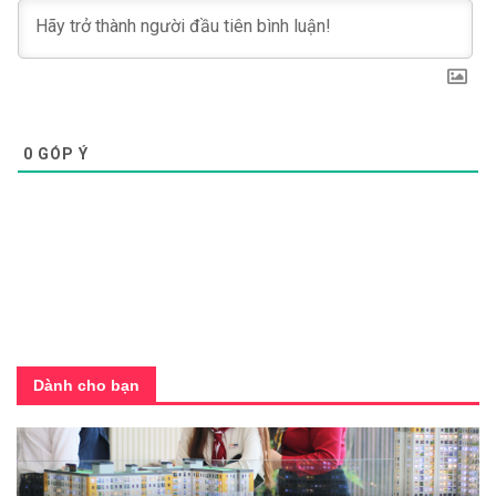
0
GÓP Ý
Dành cho bạn