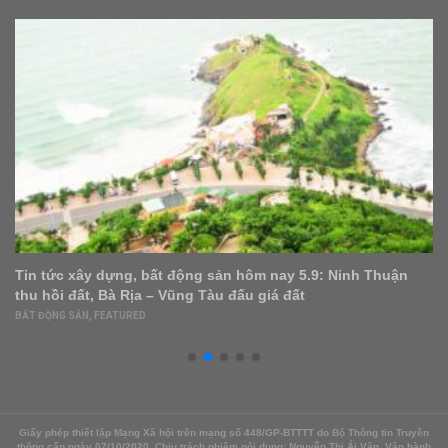
Tin tức xây dựng, bất động sản hôm nay 5.9: Ninh Thuận
thu hồi đất, Bà Rịa – Vũng Tàu đấu giá đất
BẤT ĐỘNG SẢN
,
FEATURED
Giấy phép thiết lập Mạng Xã hội trên mạng số 448/GP-BTTTT do Bộ Thông tin Truyền
thông cấp ngày 07/10/2020. Chịu trách nhiệm nội dung: Nguyễn Thị Ái Vân. Vận hành