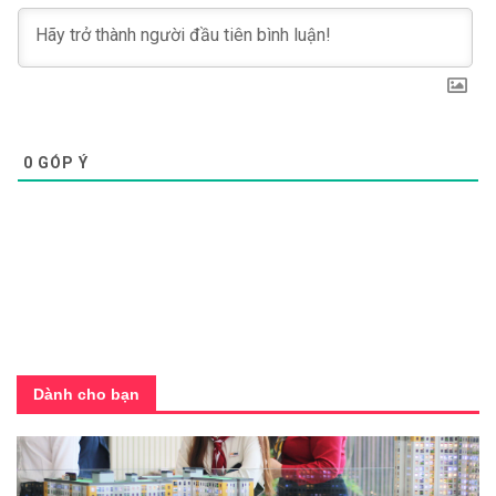
0
GÓP Ý
Dành cho bạn