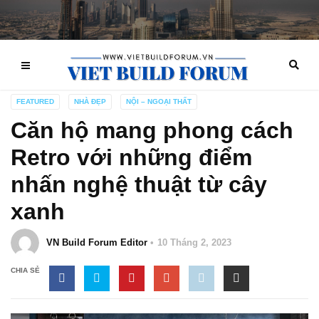
FEATURED
NHÀ ĐẸP
NỘI – NGOẠI THẤT
Căn hộ mang phong cách
Retro với những điểm
nhấn nghệ thuật từ cây
xanh
VN Build Forum Editor
10 Tháng 2, 2023
CHIA SẺ