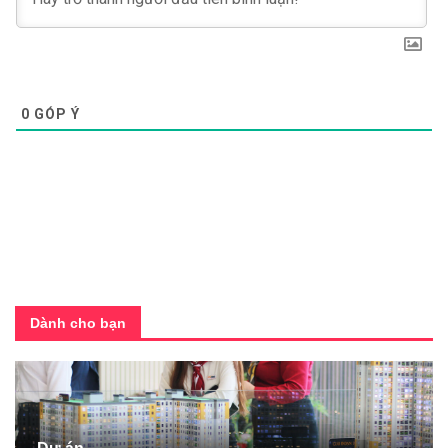
0
GÓP Ý
Dành cho bạn