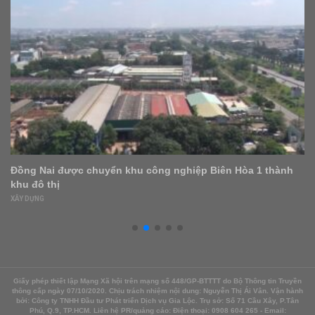
4 thủ tục sử dụng đất làm dự án phải ‘lồng ghép’
BẤT ĐỘNG SẢN
,
FEATURED
Giấy phép thiết lập Mạng Xã hội trên mạng số 448/GP-BTTTT do Bộ Thông tin Truyền
thông cấp ngày 07/10/2020. Chịu trách nhiệm nội dung: Nguyễn Thị Ái Vân. Vận hành
bởi: Công ty TNHH Đầu tư Phát triển Dịch vụ Gia Lộc. Trụ sở: Số 71 Cầu Xây, P.Tân
Phú, Q.9, TP.HCM. Liên hệ PR/quảng cáo: Điện thoại: 0908 604 265 - Email: