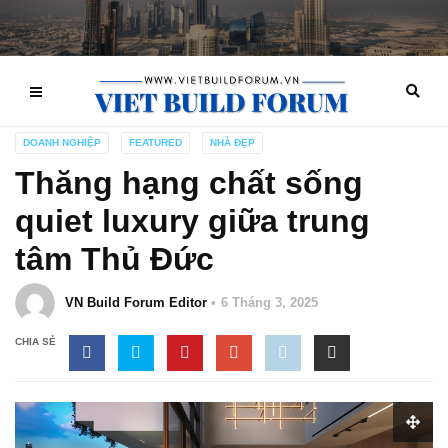
DOANH NGHIỆP
FEATURED
NHÀ ĐẸP
Thăng hạng chất sống
quiet luxury giữa trung
tâm Thủ Đức
VN Build Forum Editor
6 Tháng 3, 2025
CHIA SẺ