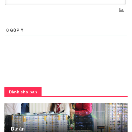
0
GÓP Ý
Dành cho bạn
Dự án