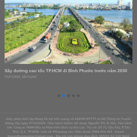
P.HCM đi Bình Phước trước năm 2030
Ocean View Nha Trang
trước khi bị ‘trảm’?
DOANH NGHIỆP
,
FEATURED
Giấy phép thiết lập Mạng Xã hội trên mạng số 448/GP-BTTTT do Bộ Thông tin Truyền
thông cấp ngày 07/10/2020. Chịu trách nhiệm nội dung: Nguyễn Thị Ái Vân. Vận hành
bởi: Công ty TNHH Đầu tư Phát triển Dịch vụ Gia Lộc. Trụ sở: Số 71 Cầu Xây, P.Tân
Phú, Q.9, TP.HCM. Liên hệ PR/quảng cáo: Điện thoại: 0908 604 265 - Email:
truyenthonggialoc@gmail.com - Địa chỉ văn phòng giao dịch: 685/83 Xô Viết Nghệ