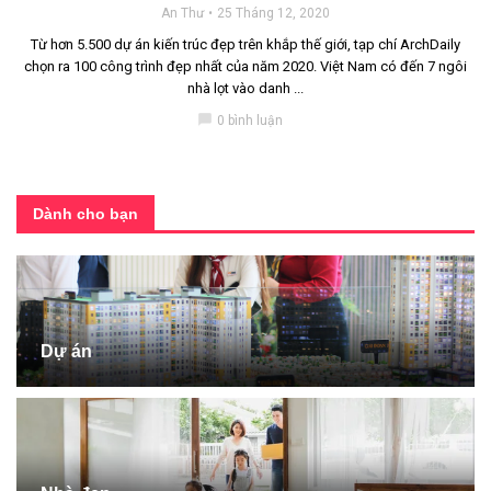
An Thư
25 Tháng 12, 2020
Từ hơn 5.500 dự án kiến trúc đẹp trên khắp thế giới, tạp chí ArchDaily
chọn ra 100 công trình đẹp nhất của năm 2020. Việt Nam có đến 7 ngôi
nhà lọt vào danh ...
chat_bubble
0 bình luận
Dành cho bạn
Dự án