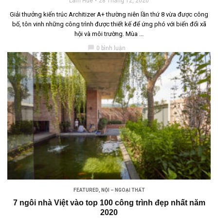
Lam Huê
28 Tháng 12, 2020
Giải thưởng kiến trúc Architizer A+ thường niên lần thứ 8 vừa được công
bố, tôn vinh những công trình được thiết kế để ứng phó với biến đổi xã
hội và môi trường. Mùa ...
chat_bubble
0 bình luận
FEATURED
,
NỘI – NGOẠI THẤT
7 ngôi nhà Việt vào top 100 công trình đẹp nhất năm
2020