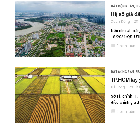
BẤT ĐỘNG SẢN
,
FE
Hệ số giá đ
Xuân Đồng
28 
Nếu như phương 
18/2021/QĐ-UBND
chat_bubble
0 bình luận
BẤT ĐỘNG SẢN
,
FE
TP.HCM lấy 
Hà Long
23 Thá
Sở Tài chính TP
điều chỉnh giá đ
chat_bubble
0 bình luận