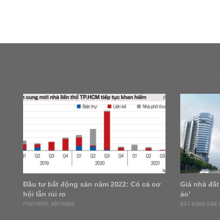
à
Đầu tư bất động sản năm 2022: Có cả cơ
Giá nhà đất 
hội lẫn rủi ro
ảo’
FEATURED
,
XÂY DỰNG
BẤT ĐỘNG SẢN
,