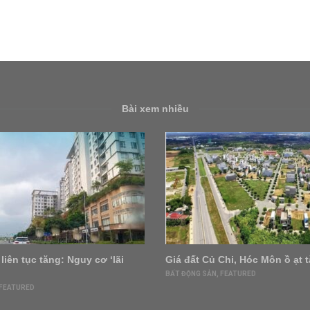
Bài xem nhiều
liên tục tăng: Nguy cơ ‘lãi
Giá đất Củ Chi, Hóc Môn ồ ạt 
BẤT ĐỘNG SẢN
,
FEATURED
FEATURED