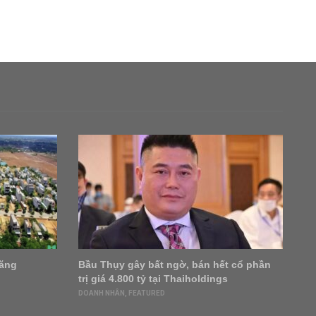
tăng
Bầu Thụy gây bất ngờ, bán hết cổ phần
‘V
trị giá 4.800 tỷ tại Thaiholdings
ở 
tr
DOANH NHÂN
,
FEATURED
DO