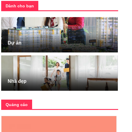
Dành cho bạn
Dự án
Nhà đẹp
Quảng cáo