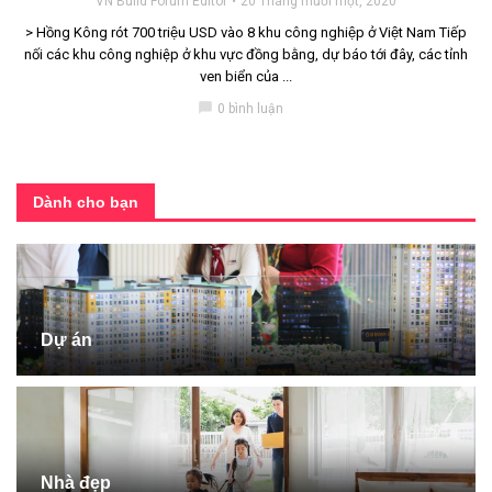
VN Build Forum Editor
20 Tháng mười một, 2020
> Hồng Kông rót 700 triệu USD vào 8 khu công nghiệp ở Việt Nam Tiếp
nối các khu công nghiệp ở khu vực đồng bằng, dự báo tới đây, các tỉnh
ven biển của ...
chat_bubble
0 bình luận
Dành cho bạn
Dự án
Nhà đẹp