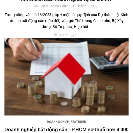
VN Build Forum Editor
6 Tháng 2, 2023
Trong công văn số 16/2023 góp ý một số quy định của Dự thảo Luật Kinh
doanh bất động sản (sửa đổi) vừa gửi Thủ tướng Chính phủ, Bộ Xây
dựng, Bộ Tư pháp, Hiệp hội ...
chat_bubble
0 bình luận
DOANH NGHIỆP
,
FEATURED
Doanh nghiệp bất động sản TP.HCM nợ thuế hơn 4.000