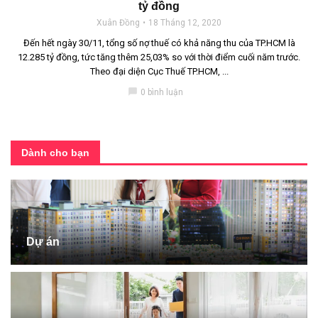
tỷ đồng
Xuân Đồng
18 Tháng 12, 2020
Đến hết ngày 30/11, tổng số nợ thuế có khả năng thu của TP.HCM là
12.285 tỷ đồng, tức tăng thêm 25,03% so với thời điểm cuối năm trước.
Theo đại diện Cục Thuế TP.HCM, ...
chat_bubble
0 bình luận
Dành cho bạn
Dự án