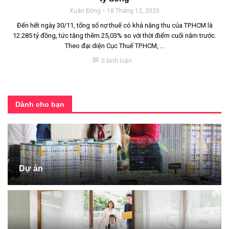
Xuân Đồng
18 Tháng 12, 2020
Đến hết ngày 30/11, tổng số nợ thuế có khả năng thu của TP.HCM là
12.285 tỷ đồng, tức tăng thêm 25,03% so với thời điểm cuối năm trước.
Theo đại diện Cục Thuế TP.HCM, ...
chat_bubble
0 bình luận
Dành cho bạn
Dự án