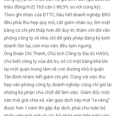
triệu đồng/m2) 163 căn (-86,9% so với cùng kỳ)…
Theo ghi nhận của ĐTTC, hầu hết doanh nghiệp BĐS
đều phải thu hẹp quy mô, cắt giảm nhân sự, tìm mặt
bằng có chi phí thấp hơn để duy trì, thậm chí dời văn
phòng công ty về nhà, chỉ để giấy phép đăng ký kinh
doanh tồn tại, còn mọi việc đều tạm ngưng.
Ông Đoàn Chí Thanh, Chủ tịch Công ty Địa ốc HASG,
cho biết công ty vừa dời trụ sở có mặt bằng khá lớn
tại một quận trung tâm về con đường nhỏ ở quận
Tân Bình nhằm tiết giảm chi phí. Cùng với việc thu
hẹp văn phòng công ty, doanh nghiệp cũng chỉ giữ lại
những bộ phận chủ chốt để làm việc. Giám đốc một
sàn môi giới chia sẻ, sàn giao dịch này mới “ra riêng”
được hơn 1 năm thì gặp đại dịch, phải cho toàn bộ
nhân viên môi giới và các bộ phận gián tiếp nghỉ việc,