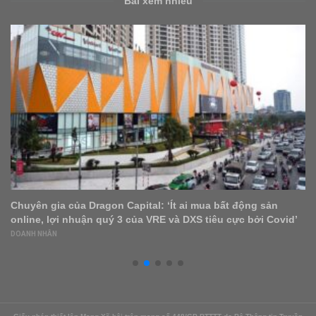
Bài xem nhiều
Tin tức xây dựng, bất động sản hôm nay 30/8
BẤT ĐỘNG SẢN
,
FEATURED