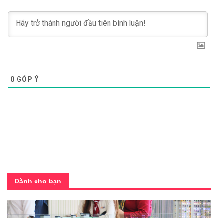
0
GÓP Ý
Dành cho bạn