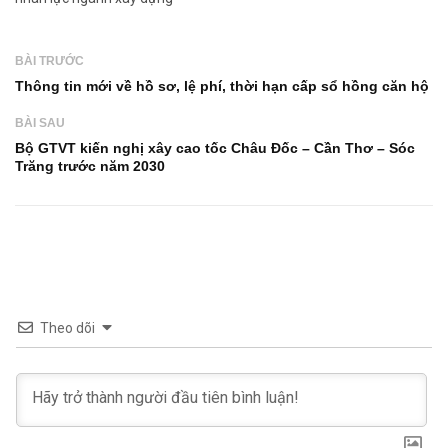
BÀI TRƯỚC
Thông tin mới về hồ sơ, lệ phí, thời hạn cấp sổ hồng căn hộ
BÀI SAU
Bộ GTVT kiến nghị xây cao tốc Châu Đốc – Cần Thơ – Sóc
Trăng trước năm 2030
Theo dõi