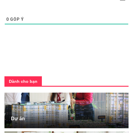
0
GÓP Ý
Dành cho bạn
Dự án