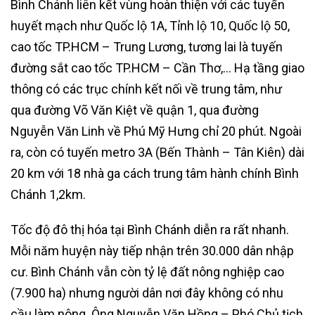
Bình Chánh liên kết vùng hoàn thiện với các tuyến
huyết mạch như Quốc lộ 1A, Tỉnh lộ 10, Quốc lộ 50,
cao tốc TP.HCM – Trung Lương, tương lai là tuyến
đường sắt cao tốc TP.HCM – Cần Thơ,… Hạ tầng giao
thông có các trục chính kết nối về trung tâm, như
qua đường Võ Văn Kiệt về quận 1, qua đường
Nguyễn Văn Linh về Phú Mỹ Hưng chỉ 20 phút. Ngoài
ra, còn có tuyến metro 3A (Bến Thành – Tân Kiên) dài
20 km với 18 nhà ga cách trung tâm hành chính Bình
Chánh 1,2km.
Tốc độ đô thị hóa tại Bình Chánh diễn ra rất nhanh.
Mỗi năm huyện này tiếp nhận trên 30.000 dân nhập
cư. Bình Chánh vẫn còn tỷ lệ đất nông nghiệp cao
(7.900 ha) nhưng người dân nơi đây không có nhu
cầu làm nông. Ông Nguyễn Văn Hồng – Phó Chủ tịch