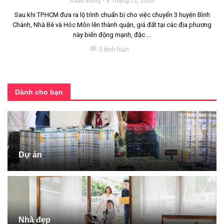
Xuân Đồng
8 Tháng 12, 2020
Sau khi TP.HCM đưa ra lộ trình chuẩn bị cho việc chuyển 3 huyện Bình
Chánh, Nhà Bè và Hóc Môn lên thành quận, giá đất tại các địa phương
này biến động mạnh, đặc ...
chat_bubble
0 bình luận
Dành cho bạn
Dự án
Nhà đẹp