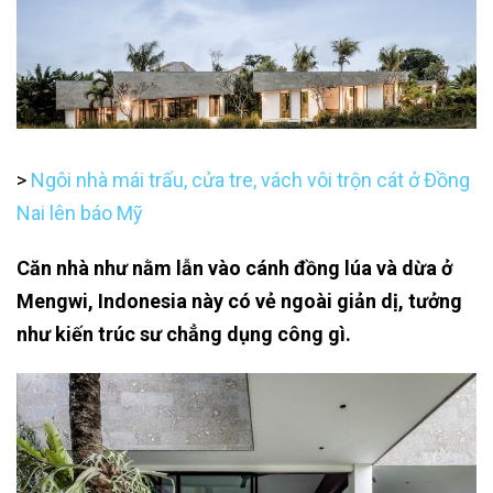
>
Ngôi nhà mái trấu, cửa tre, vách vôi trộn cát ở Đồng
Nai lên báo Mỹ
Căn nhà như nằm lẫn vào cánh đồng lúa và dừa ở
Mengwi, Indonesia này có vẻ ngoài giản dị, tưởng
như kiến trúc sư chẳng dụng công gì.