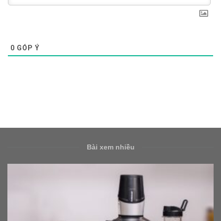
0
GÓP Ý
Bài xem nhiều