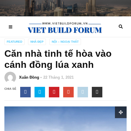
FEATURED
NHÀ ĐẸP
NỘI – NGOẠI THẤT
Căn nhà tinh tế hòa vào
cánh đồng lúa xanh
Xuân Đồng
22 Tháng 1, 2021
CHIA SẺ