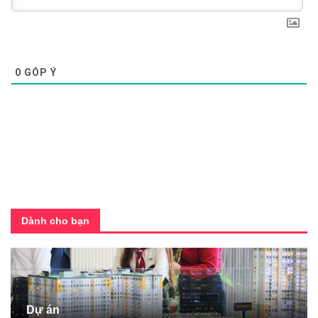
0
GÓP Ý
Dành cho bạn
Dự án