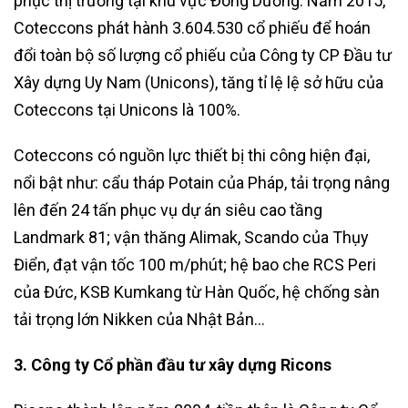
phục thị trường tại khu vực Đông Dương. Năm 2015,
Coteccons phát hành 3.604.530 cổ phiếu để hoán
đổi toàn bộ số lượng cổ phiếu của Công ty CP Đầu tư
Xây dựng Uy Nam (Unicons), tăng tỉ lệ lệ sở hữu của
Coteccons tại Unicons là 100%.
Coteccons có nguồn lực thiết bị thi công hiện đại,
nổi bật như: cẩu tháp Potain của Pháp, tải trọng nâng
lên đến 24 tấn phục vụ dự án siêu cao tầng
Landmark 81; vận thăng Alimak, Scando của Thụy
Điển, đạt vận tốc 100 m/phút; hệ bao che RCS Peri
của Đức, KSB Kumkang từ Hàn Quốc, hệ chống sàn
tải trọng lớn Nikken của Nhật Bản…
3. Công ty Cổ phần đầu tư xây dựng Ricons