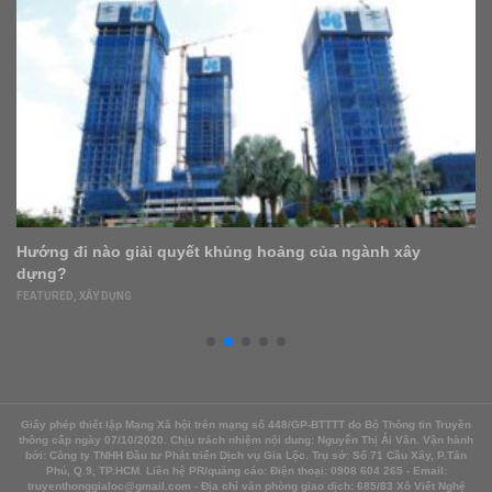
Trang trí nhà cửa đón Tết giúp vượng khí, phúc lộc dồi dào
FEATURED
,
NHÀ ĐẸP
,
NỘI – NGOẠI THẤT
Giấy phép thiết lập Mạng Xã hội trên mạng số 448/GP-BTTTT do Bộ Thông tin Truyền
thông cấp ngày 07/10/2020. Chịu trách nhiệm nội dung: Nguyễn Thị Ái Vân. Vận hành
bởi: Công ty TNHH Đầu tư Phát triển Dịch vụ Gia Lộc. Trụ sở: Số 71 Cầu Xây, P.Tân
Phú, Q.9, TP.HCM. Liên hệ PR/quảng cáo: Điện thoại: 0908 604 265 - Email:
truyenthonggialoc@gmail.com - Địa chỉ văn phòng giao dịch: 685/83 Xô Viết Nghệ