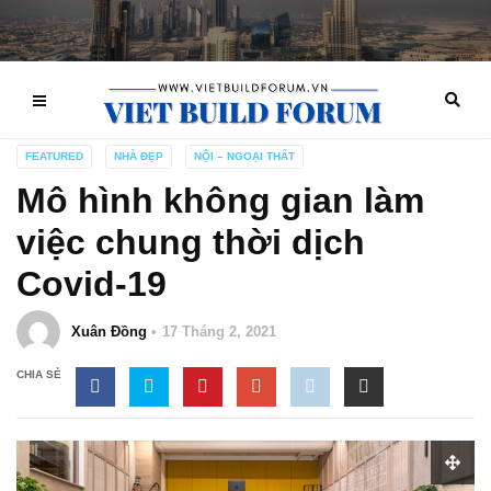
FEATURED
NHÀ ĐẸP
NỘI – NGOẠI THẤT
Mô hình không gian làm
việc chung thời dịch
Covid-19
Xuân Đồng
17 Tháng 2, 2021
CHIA SẺ