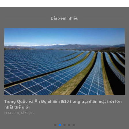
Bài xem nhiều
Thiết kế xanh mang thiên nhiên vào nội thất
FEATURED
,
NỘI – NGOẠI THẤT