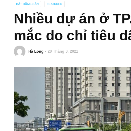
BẤT ĐỘNG SẢN
FEATURED
Nhiều dự án ở T
mắc do chỉ tiêu d
Hà Long
20 Tháng 3, 2021