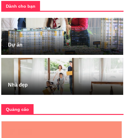
Dành cho bạn
Dự án
Nhà đẹp
Quảng cáo