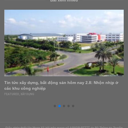
nhịp ở
Điều kiện để được mua nhà ở xã hội từ 1/10 tới
BẤT ĐỘNG SẢN
,
FEATURED
Giấy phép thiết lập Mạng Xã hội trên mạng số 448/GP-BTTTT do Bộ Thông tin Truyền