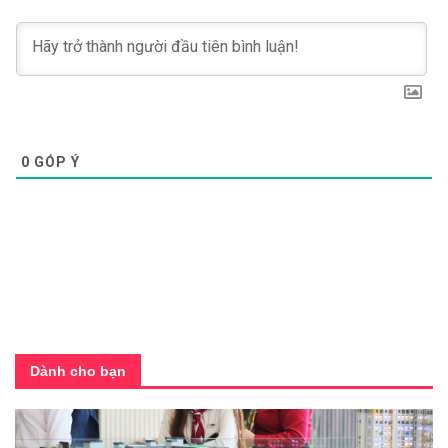
0
GÓP Ý
Dành cho bạn