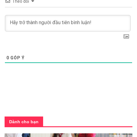
Theo dõi
0
GÓP Ý
Dành cho bạn