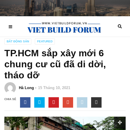
BẤT ĐỘNG SẢN
FEATURED
TP.HCM sắp xây mới 6
chung cư cũ đã di dời,
tháo dỡ
Hà Long
15 Tháng 10, 2021
CHIA SẺ