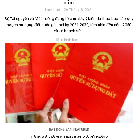
năm
Lam Huê
20 Tháng 8, 2021
Bộ Tài nguyên và Môi trường đang tổ chức lấy ý kiến dự thảo báo cáo quy
hoạch sử dụng đất quốc gia thời kỳ 2021-2030, tầm nhìn đến năm 2050
và kế hoạch sử ...
chat_bubble
0 bình luận
BẤT ĐỘNG SẢN
,
FEATURED
Làm sổ đỏ từ 1/9/2021 có gì mới?