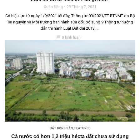
Xuân Đồng
29 Tháng 7, 2021
Có hiệu lực từ ngày 1/9/2021 tới đây, Thông tư 09/2021/TT-BTNMT do Bộ
Tài nguyên và Môi trường ban hành sửa đổi, bổ sung 9 Thông tư hướng
dẫn thi hành Luật Đất đai 2013, ...
chat_bubble
0 bình luận
BẤT ĐỘNG SẢN
,
FEATURED
Cả nước có hơn 1,2 triệu hécta đất chưa sử dụng