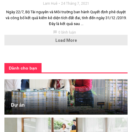
Lam Huê
24 Tháng 7, 2021
Ngày 22/7, Bộ Tài nguyên và Môi trường ban hành Quyết định phê duyệt
và công bố kết quả kiểm kê diện tích đất đai, tính đến ngày 31/12 /2019.
Đây là kết quả sau ...
chat_bubble
0 bình luận
Load More
Dành cho bạn
Dự án